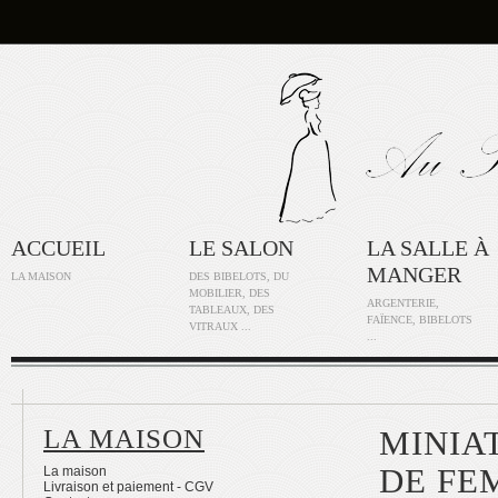
ACCUEIL
LE SALON
LA SALLE À
MANGER
LA MAISON
DES BIBELOTS, DU
MOBILIER, DES
ARGENTERIE,
TABLEAUX, DES
FAÏENCE, BIBELOTS
VITRAUX ...
...
LA MAISON
MINIA
DE FE
La maison
Livraison et paiement - CGV