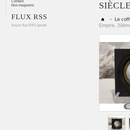
Contact
SIÈCL
Nos magasins
FLUX RSS
>
Le coff
Empire, 20ème
Aucun flux RSS ajouté