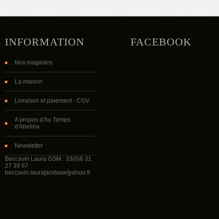
INFORMATION
FACEBOOK
Nos magasins
La maison
Livraison et paiement - CGV
A propos d'Au Temps
d'Abelina
Newsletter
Beccavin Laura GSM : 33(0)6 31
27 39 67
beccavin.laura[arobase]yahoo.fr