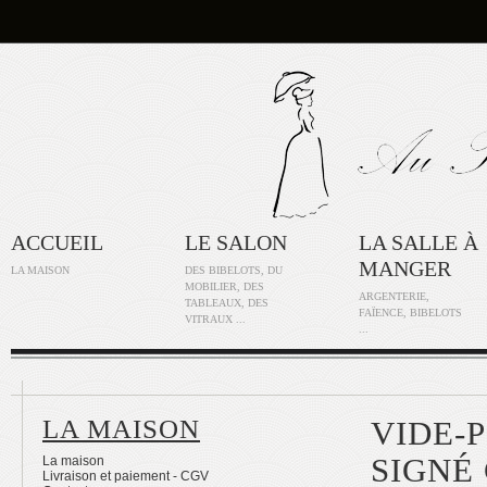
ACCUEIL
LE SALON
LA SALLE À
MANGER
LA MAISON
DES BIBELOTS, DU
MOBILIER, DES
ARGENTERIE,
TABLEAUX, DES
FAÏENCE, BIBELOTS
VITRAUX ...
...
LA MAISON
VIDE-
SIGNÉ
La maison
Livraison et paiement - CGV