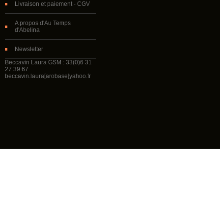
Livraison et paiement - CGV
A propos d'Au Temps
d'Abelina
Newsletter
Beccavin Laura GSM : 33(0)6 31
27 39 67
beccavin.laura[arobase]yahoo.fr