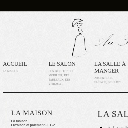
ACCUEIL
LE SALON
LA SALLE À
MANGER
LA MAISON
DES BIBELOTS, DU
MOBILIER, DES
ARGENTERIE,
TABLEAUX, DES
FAÏENCE, BIBELOTS
VITRAUX ...
...
LA MAISON
LA SA
La maison
Livraison et paiement - CGV
>
La sal