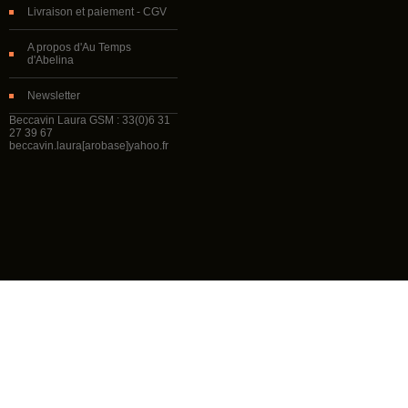
Livraison et paiement - CGV
A propos d'Au Temps
d'Abelina
Newsletter
Beccavin Laura GSM : 33(0)6 31
27 39 67
beccavin.laura[arobase]yahoo.fr