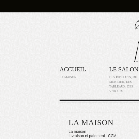
ACCUEIL
LE SALON
LA MAISON
DES BIBELOTS, DU
MOBILIER, DES
TABLEAUX, DES
VITRAUX ...
LA MAISON
La maison
Livraison et paiement - CGV