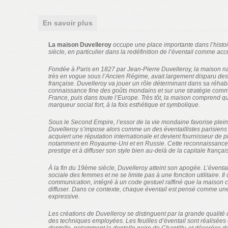
En savoir plus
La maison
Duvelleroy
occupe une place importante dans l’histo
siècle, en particulier dans la redéfinition de l’éventail comme ac
Fondée à Paris en 1827 par Jean-Pierre Duvelleroy, la maison naî
très en vogue sous l’Ancien Régime, avait largement disparu de
française. Duvelleroy va jouer un rôle déterminant dans sa réhabi
connaissance fine des goûts mondains et sur une stratégie comm
France, puis dans toute l’Europe. Très tôt, la maison comprend qu
marqueur social fort, à la fois esthétique et symbolique.
Sous le Second Empire, l’essor de la vie mondaine favorise pleine
Duvelleroy s’impose alors comme un des éventaillistes parisien
acquiert une réputation internationale et devient fournisseur de
notamment en
Royaume-Uni
et en
Russie
. Cette reconnaissance 
prestige et à diffuser son style bien au-delà de la capitale françai
À la fin du 19ème siècle, Duvelleroy atteint son apogée. L’éventai
sociale des femmes et ne se limite pas à une fonction utilitaire. Il
communication, intégré à un code gestuel raffiné que la maison c
diffuser. Dans ce contexte, chaque éventail est pensé comme une 
expressive.
Les créations de Duvelleroy se distinguent par la grande qualité d
des techniques employées. Les feuilles d’éventail sont réalisées 