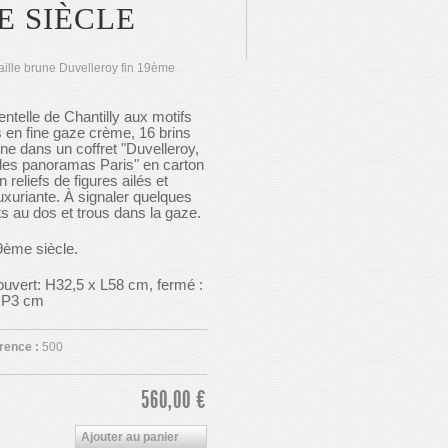
E SIÈCLE
caille brune Duvelleroy fin 19ème
entelle de Chantilly aux motifs
s en fine gaze crème, 16 brins
une dans un coffret "Duvelleroy,
es panoramas Paris" en carton
 reliefs de figures ailés et
uxuriante. À signaler quelques
s au dos et trous dans la gaze.
9ème siècle.
uvert: H32,5 x L58 cm, fermé :
x P3 cm
rence :
500
560,00 €
Ajouter au panier