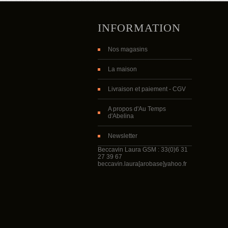
INFORMATION
Nos magasins
La maison
Livraison et paiement - CGV
A propos d'Au Temps
d'Abelina
Newsletter
Beccavin Laura GSM : 33(0)6 31
27 39 67
beccavin.laura[arobase]yahoo.fr