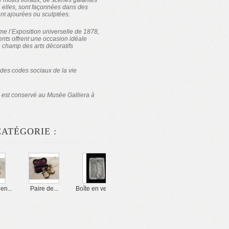
e motifs floraux, de scènes galantes
à elles, sont façonnées dans des
ent ajourées ou sculptées.
me l’
Exposition universelle de 1878
,
ts offrent une occasion idéale
le champ des arts décoratifs
 des codes sociaux de la vie
i, est conservé au Musée Galliera à
ATÉGORIE :
en...
Paire de...
Boîte en verre...
Ex-Voto en...
Coupe papier...