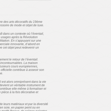
ire des arts décoratifs du 19ème
cessoire de mode et objet de luxe.
t dans un contexte où l’éventail,
s usages après la Révolution
litation. En s’appuyant sur une
erciale innovante, d’abord en
e cet objet peut redevenir un
ment le retour de l’éventail.
s incontournables. La maison
 plusieurs cours européennes,
officielle contribue à asseoir son
se.
l est alors omniprésent dans la vie
 devient un véritable instrument de
ontribue elle-même à formaliser et
pièce à la fois décorative et
e leurs matériaux et par la diversité
en soie, en papier peint ou en