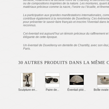
dentelle, notamment la dentelle noire de Chantilly, et décorées d
ou de compositions inspirées de la nature. Les montures, quant 
matériaux précieux comme la nacre, l’ivoire ou l’écaille, et finem
La participation aux grandes manifestations internationales, com
contribue également à la renommée de Duvelleroy. Ces événemen
pour présenter le savoir-faire français et inscrire l’éventail dans 
reconnus.
Cet éventail est aujourd’hui un témoin précieux du raffinement et
élégante de cette époque.
Un éventail de Duvelleroy en dentelle de Chantilly, avec son étu
Paris.
30 AUTRES PRODUITS DANS LA MÊME C
Sculpture en...
Paire de...
Éventail plié...
Boîte ovale 