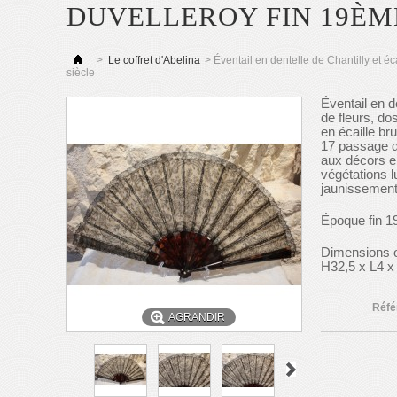
DUVELLEROY FIN 19ÈM
>
Le coffret d'Abelina
>
Éventail en dentelle de Chantilly et é
siècle
Éventail en d
de fleurs, do
en écaille br
17 passage d
aux décors en
végétations l
jaunissement
Époque fin 1
Dimensions o
H32,5 x L4 
Réfé
AGRANDIR