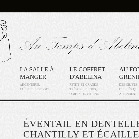
LA SALLE À
LE COFFRET
AU FO
MANGER
D'ABELINA
GRENI
ARGENTERIE,
PETITS ET GRANDS
DES OBJETS
FAÏENCE, BIBELOTS
TRÉSORS, BIJOUX,
OUBLIÉS QUI
...
OBJETS DE VITRINE
ATTENDENT
ÉVENTAIL EN DENTELL
CHANTILLY ET ÉCAILL