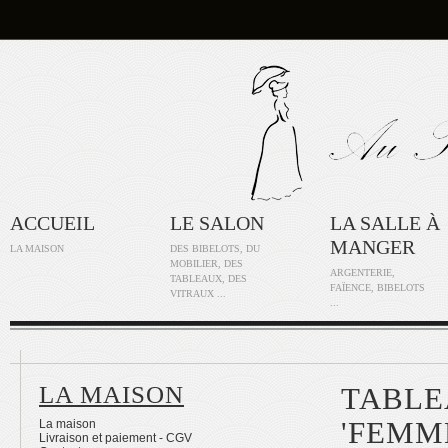
ACCUEIL
LE SALON
LA SALLE À
MANGER
LA MAISON
DES BIBELOTS, DU
MOBILIER, DES
ARGENTERIE,
TABLEAUX, DES
FAÏENCE, BIBELOTS
VITRAUX ...
...
LA MAISON
TABLE
'FEMME
La maison
Livraison et paiement - CGV