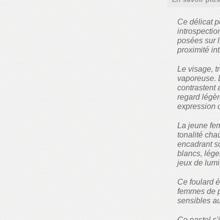
Ce délicat p
introspectio
posées sur l
proximité in
Le visage, t
vaporeuse. 
contrastent 
regard légèr
expression d
La jeune fe
tonalité ch
encadrant so
blancs, léger
jeux de lumi
Ce foulard 
femmes de pr
sensibles au
Ce pastel s'