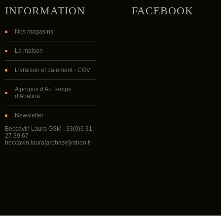
INFORMATION
FACEBOOK
Nos magasins
La maison
Livraison et paiement - CGV
A propos d'Au Temps
d'Abelina
Newsletter
Beccavin Laura GSM : 33(0)6 31
27 39 67
beccavin.laura[arobase]yahoo.fr