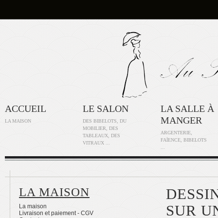
ACCUEIL
LE SALON
LA SALLE À
MANGER
LA MAISON
DES BIBELOTS, DU
MOBILIER, DES
ARGENTERIE,
TABLEAUX, DES
FAÏENCE, BIBELOTS
VITRAUX ...
...
LA MAISON
DESSI
SUR U
La maison
Livraison et paiement - CGV