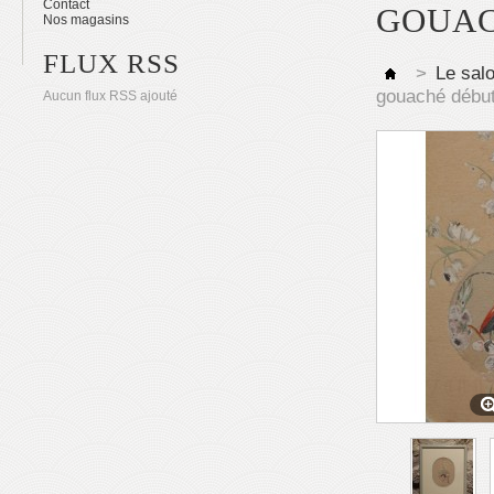
Contact
GOUAC
Nos magasins
FLUX RSS
>
Le sal
gouaché début
Aucun flux RSS ajouté