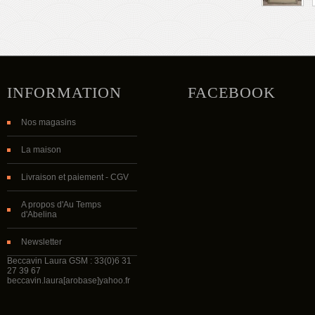
INFORMATION
FACEBOOK
Nos magasins
La maison
Livraison et paiement - CGV
A propos d'Au Temps
d'Abelina
Newsletter
Beccavin Laura GSM : 33(0)6 31
27 39 67
beccavin.laura[arobase]yahoo.fr