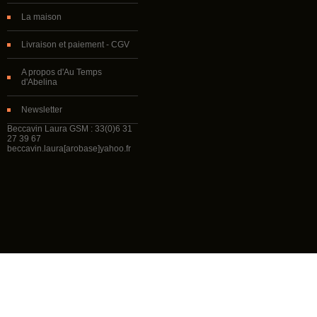
La maison
Livraison et paiement - CGV
A propos d'Au Temps
d'Abelina
Newsletter
Beccavin Laura GSM : 33(0)6 31
27 39 67
beccavin.laura[arobase]yahoo.fr