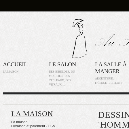
ACCUEIL
LE SALON
LA SALLE À
MANGER
LA MAISON
DES BIBELOTS, DU
MOBILIER, DES
ARGENTERIE,
TABLEAUX, DES
FAÏENCE, BIBELOTS
VITRAUX ...
...
LA MAISON
DESSI
'HOMM
La maison
Livraison et paiement - CGV