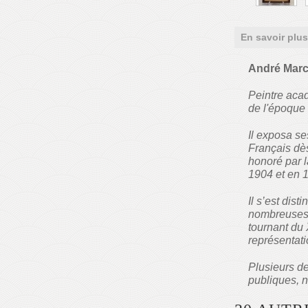
En savoir plus
André Marc
Peintre aca
de l'époque
Il exposa se
Français dès
honoré par l
1904 et en 
Il s’est dist
nombreuses 
tournant du 
représentati
Plusieurs d
publiques, 