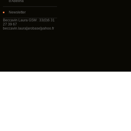
d'Abelina
Newsletter
Beccavin Laura GSM : 33(0)6 31
27 39 67
beccavin.laura[arobase]yahoo.fr