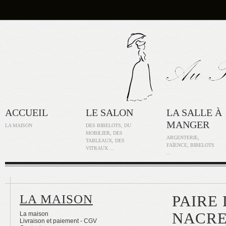
ACCUEIL
LE SALON
LA SALLE À
MANGER
LA MAISON
DES BIBELOTS, DU
MOBILIER, DES
ARGENTERIE,
TABLEAUX, DES
FAÏENCE, BIBELOTS
VITRAUX ...
...
LA MAISON
PAIRE
NACRE
La maison
Livraison et paiement - CGV