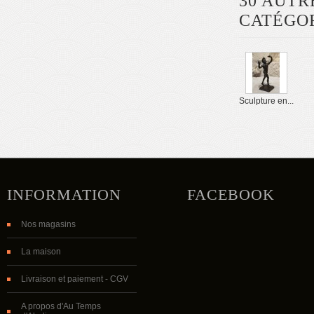
30 AUTR
CATÉGOR
Sculpture en...
INFORMATION
FACEBOOK
Nos magasins
La maison
Livraison et paiement - CGV
A propos d'Au Temps