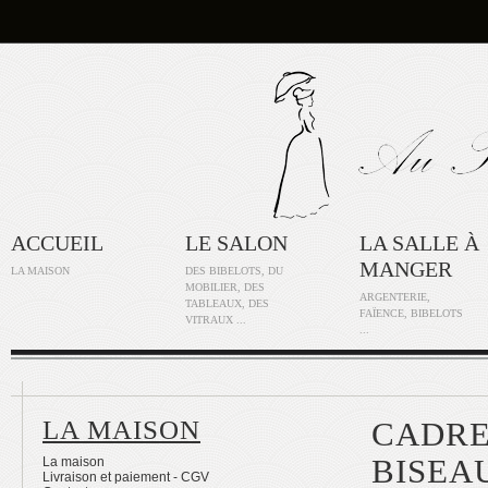
ACCUEIL
LE SALON
LA SALLE À
MANGER
LA MAISON
DES BIBELOTS, DU
MOBILIER, DES
ARGENTERIE,
TABLEAUX, DES
FAÏENCE, BIBELOTS
VITRAUX ...
...
LA MAISON
CADRE
BISEA
La maison
Livraison et paiement - CGV