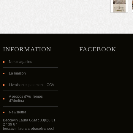
INFORMATION
FACEBOOK
Nos magasins
La maison
Livraison et paiement - CGV
A propos d'Au Temps
d'Abelina
Newsletter
Beccavin Laura GSM : 33(0)6 31
27 39 67
beccavin.laura[arobase]yahoo.fr