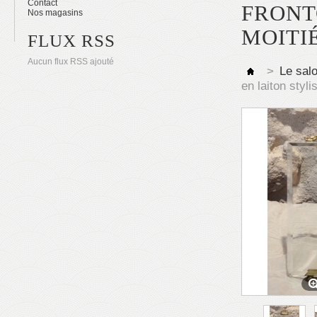
Contact
FRONT
Nos magasins
MOITI
FLUX RSS
Aucun flux RSS ajouté
>
Le sal
en laiton styl