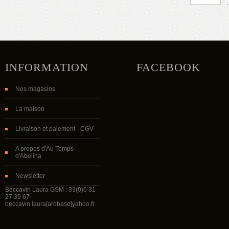
INFORMATION
FACEBOOK
Nos magasins
La maison
Livraison et paiement - CGV
A propos d'Au Temps
d'Abelina
Newsletter
Beccavin Laura GSM : 33(0)6 31
27 39 67
beccavin.laura[arobase]yahoo.fr