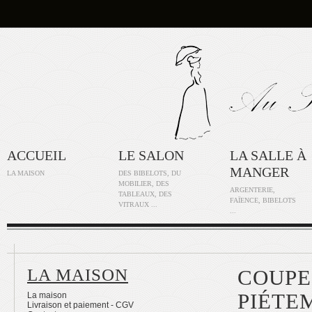
ACCUEIL
LE SALON
LA SALLE À
MANGER
LA MAISON
DES BIBELOTS, DU
MOBILIER, DES
ARGENTERIE,
TABLEAUX, DES
FAÏENCE, BIBELOTS
VITRAUX ...
...
LA MAISON
COUPE
PIÉTE
La maison
Livraison et paiement - CGV