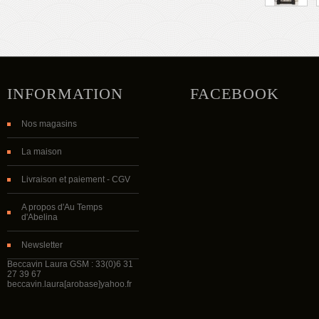
INFORMATION
FACEBOOK
Nos magasins
La maison
Livraison et paiement - CGV
A propos d'Au Temps
d'Abelina
Newsletter
Beccavin Laura GSM : 33(0)6 31
27 39 67
beccavin.laura[arobase]yahoo.fr