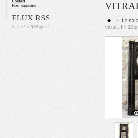
Contact
VITRAI
Nos magasins
FLUX RSS
>
Le sal
vitrail, fin 19
Aucun flux RSS ajouté