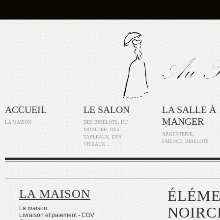
ACCUEIL
LE SALON
LA SALLE À
MANGER
LA MAISON
DES BIBELOTS, DU
MOBILIER, DES
ARGENTERIE,
TABLEAUX, DES
FAÏENCE, BIBELOTS
VITRAUX ...
...
LA MAISON
ÉLÉME
NOIRC
La maison
Livraison et paiement - CGV