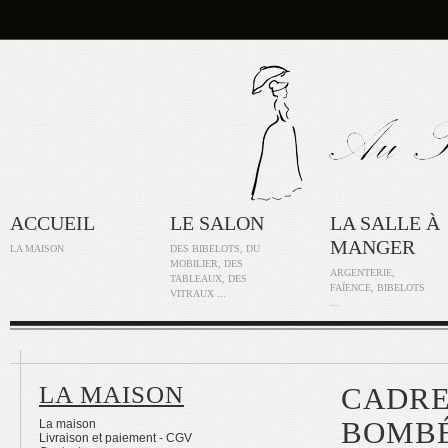
ACCUEIL
LE SALON
LA SALLE À
MANGER
LA MAISON
DES BIBELOTS, DU
MOBILIER, DES
ARGENTERIE,
TABLEAUX, DES
FAÏENCE, BIBELOTS
VITRAUX ...
...
LA MAISON
CADRE
BOMBÉ
La maison
Livraison et paiement - CGV