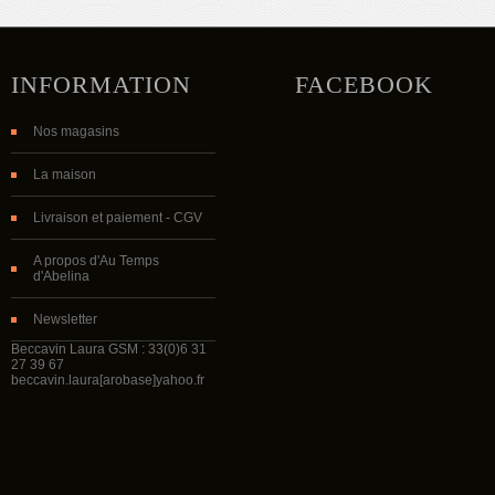
INFORMATION
FACEBOOK
Nos magasins
La maison
Livraison et paiement - CGV
A propos d'Au Temps
d'Abelina
Newsletter
Beccavin Laura GSM : 33(0)6 31
27 39 67
beccavin.laura[arobase]yahoo.fr