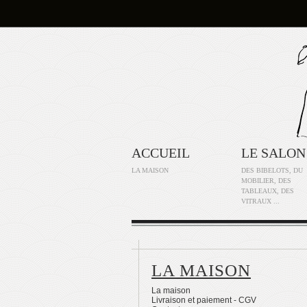
ACCUEIL
LE SALON
LA MAISON
DES BIBELOTS, DU
MOBILIER, DES
TABLEAUX, DES
VITRAUX ...
LA MAISON
La maison
Livraison et paiement - CGV