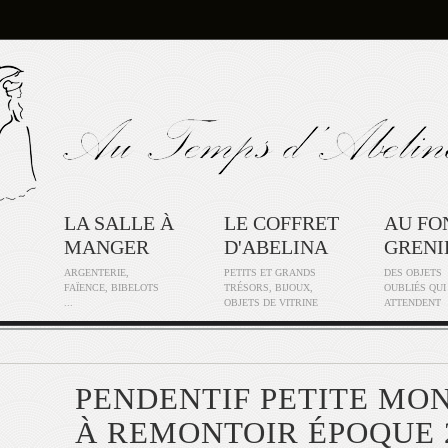
LA SALLE À
LE COFFRET
AU FO
MANGER
D'ABELINA
GRENI
ARGENTERIE,
PETITS ET GRANDS
DES OBJETS
FAÏENCE, BIBELOTS
TRÉSORS, BIJOUX,
OUBLIÉS QUI
...
OBJETS DE VITRINE
ATTENDENT
PENDENTIF PETITE MO
À REMONTOIR ÉPOQUE