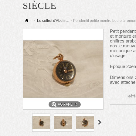
SIÈCLE
>
Le coffret d'Abelina
>
Pendentif petite montre boule à remo
Petit penden
et monture en
chiffres arab
dos le mouve
mécanique av
d'usage.
Époque 20èm
Dimensions :
avec attache 
Réfé
AGRANDIR