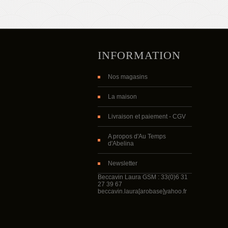
INFORMATION
Nos magasins
La maison
Livraison et paiement - CGV
A propos d'Au Temps
d'Abelina
Newsletter
Beccavin Laura GSM : 33(0)6 31
27 39 67
beccavin.laura[arobase]yahoo.fr