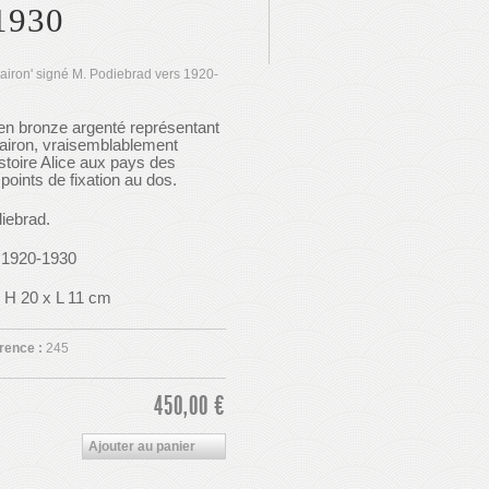
1930
airon' signé M. Podiebrad vers 1920-
en bronze argenté représentant
lairon, vraisemblablement
histoire Alice aux pays des
 points de fixation au dos.
iebrad.
 1920-1930
 H 20 x L 11 cm
rence :
245
450,00 €
Ajouter au panier