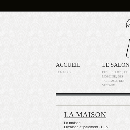
ACCUEIL
LE SALON
LA MAISON
DES BIBELOTS, DU
MOBILIER, DES
TABLEAUX, DES
VITRAUX ...
LA MAISON
La maison
Livraison et paiement - CGV