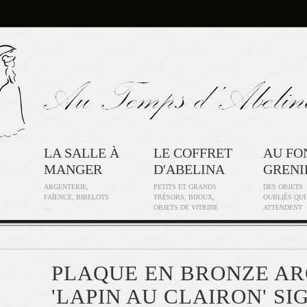
LA SALLE À
LE COFFRET
AU FO
MANGER
D'ABELINA
GRENI
ARGENTERIE,
PETITS ET GRANDS
DES OBJETS
FAÏENCE, BIBELOTS
TRÉSORS, BIJOUX,
OUBLIÉS QUI
...
OBJETS DE VITRINE
ATTENDENT
PLAQUE EN BRONZE A
'LAPIN AU CLAIRON' SI