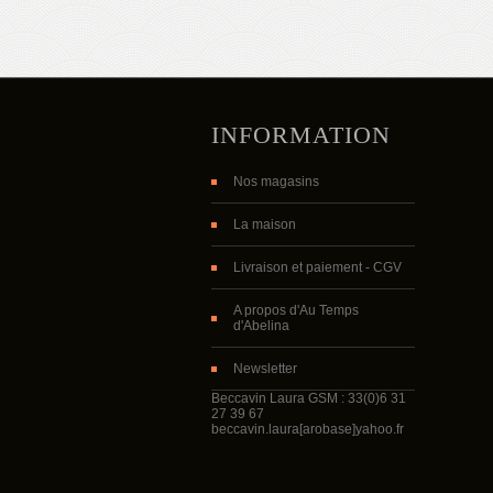
INFORMATION
Nos magasins
La maison
Livraison et paiement - CGV
A propos d'Au Temps
d'Abelina
Newsletter
Beccavin Laura GSM : 33(0)6 31
27 39 67
beccavin.laura[arobase]yahoo.fr