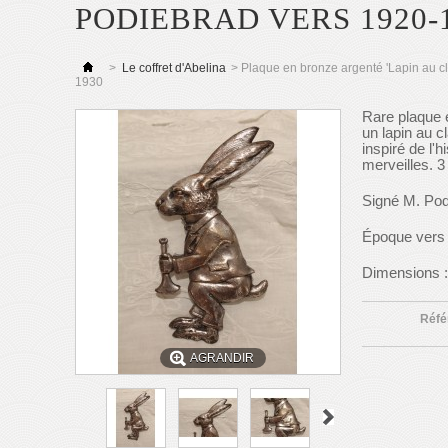
PODIEBRAD VERS 1920-
>
Le coffret d'Abelina
>
Plaque en bronze argenté 'Lapin au cl
1930
Rare plaque 
un lapin au c
inspiré de l'
merveilles. 3
Signé M. Pod
Époque vers
Dimensions :
Réfé
AGRANDIR