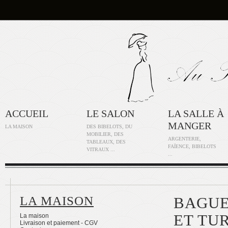
ACCUEIL
LE SALON
LA SALLE À
MANGER
LA MAISON
DES BIBELOTS, DU
MOBILIER, DES
ARGENTERIE,
TABLEAUX, DES
FAÏENCE, BIBELOTS
VITRAUX ...
...
LA MAISON
BAGUE
ET TU
La maison
Livraison et paiement - CGV