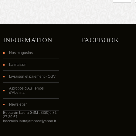
INFORMATION
FACEBOOK
Nos magasins
La maison
Livraison et paiement - CGV
A propos d'Au Temps
d'Abelina
Newsletter
Beccavin Laura GSM : 33(0)6 31
27 39 67
beccavin.laura[arobase]yahoo.fr