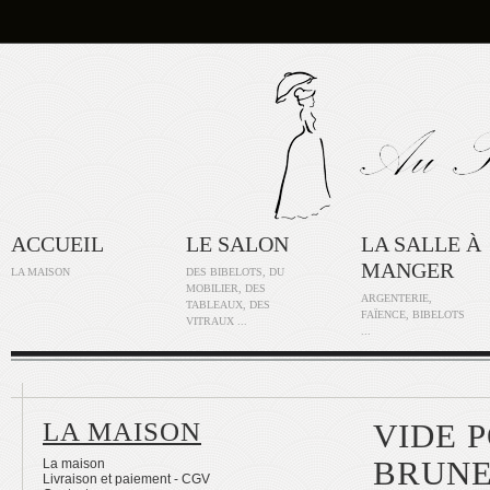
ACCUEIL
LE SALON
LA SALLE À
MANGER
LA MAISON
DES BIBELOTS, DU
MOBILIER, DES
ARGENTERIE,
TABLEAUX, DES
FAÏENCE, BIBELOTS
VITRAUX ...
...
LA MAISON
VIDE 
BRUNE
La maison
Livraison et paiement - CGV