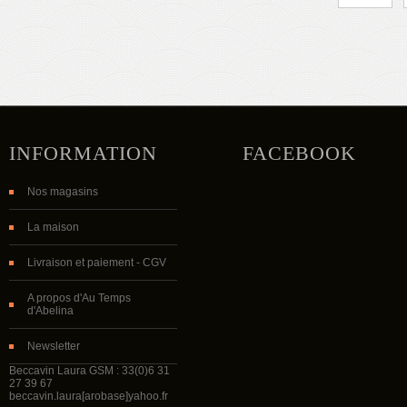
INFORMATION
FACEBOOK
Nos magasins
La maison
Livraison et paiement - CGV
A propos d'Au Temps
d'Abelina
Newsletter
Beccavin Laura GSM : 33(0)6 31
27 39 67
beccavin.laura[arobase]yahoo.fr