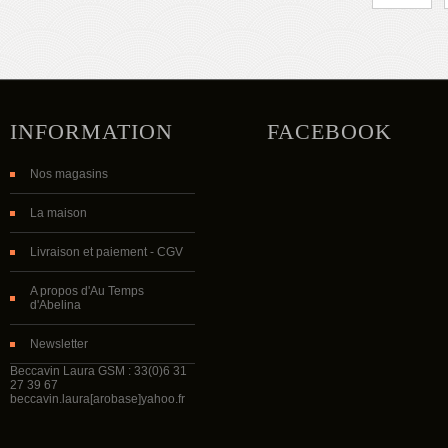
INFORMATION
FACEBOOK
Nos magasins
La maison
Livraison et paiement - CGV
A propos d'Au Temps
d'Abelina
Newsletter
Beccavin Laura GSM : 33(0)6 31
27 39 67
beccavin.laura[arobase]yahoo.fr