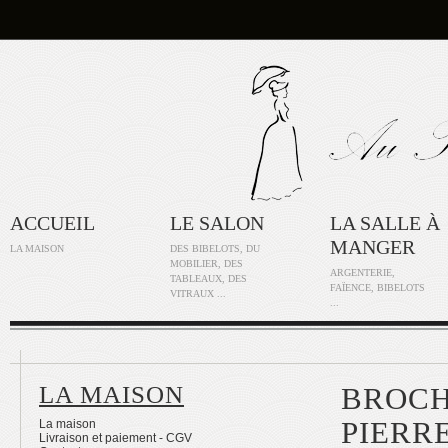
ACCUEIL
LE SALON
LA SALLE À
MANGER
LA MAISON
DES BIBELOTS, DU
MOBILIER, DES
ARGENTERIE,
TABLEAUX, DES
FAÏENCE, BIBELOTS
VITRAUX ...
...
LA MAISON
BROCH
PIERR
La maison
Livraison et paiement - CGV